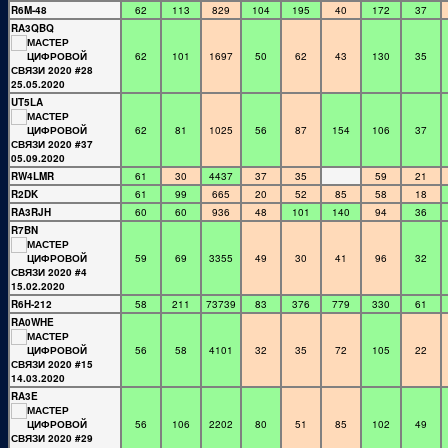
R6M-48
62
113
829
104
195
40
172
37
RA3QBQ
62
101
1697
50
62
43
130
35
UT5LA
62
81
1025
56
87
154
106
37
RW4LMR
61
30
4437
37
35
59
21
R2DK
61
99
665
20
52
85
58
18
RA3RJH
60
60
936
48
101
140
94
36
R7BN
59
69
3355
49
30
41
96
32
R6H-212
58
211
73739
83
376
779
330
61
RA0WHE
56
58
4101
32
35
72
105
22
RA3E
56
106
2202
80
51
85
102
49