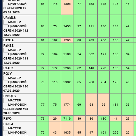
85
145
1308
77
153
175
105
45
UR4MLS
83
75
2453
97
111
130
138
42
UT2GA
81
192
1263
88
283
200
106
47
R3KEE
79
184
2188
74
302
191
108
34
R2APK
79
172
2266
62
148
223
103
54
PG7V
78
115
2992
65
268
254
125
40
RN3QTS
77
75
1774
69
53
25
184
33
R3FO
73
29
7119
39
36
130
41
23
RA3LJ
72
43
1635
45
47
161
256
22