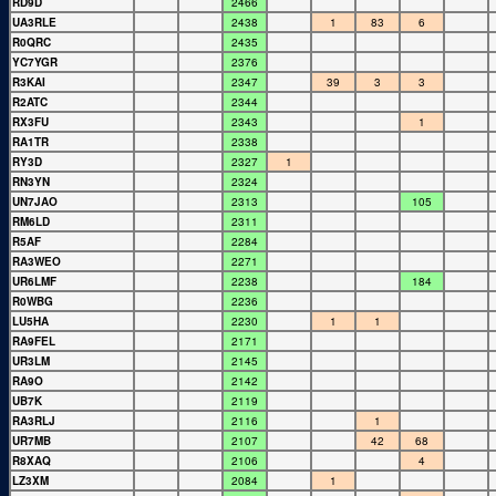
RD9D
2466
UA3RLE
2438
1
83
6
R0QRC
2435
YC7YGR
2376
R3KAI
2347
39
3
3
R2ATC
2344
RX3FU
2343
1
RA1TR
2338
RY3D
2327
1
RN3YN
2324
UN7JAO
2313
105
RM6LD
2311
R5AF
2284
RA3WEO
2271
UR6LMF
2238
184
R0WBG
2236
LU5HA
2230
1
1
RA9FEL
2171
UR3LM
2145
RA9O
2142
UB7K
2119
RA3RLJ
2116
1
UR7MB
2107
42
68
R8XAQ
2106
4
LZ3XM
2084
1