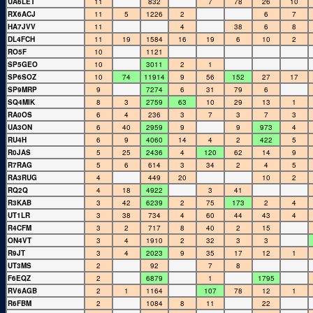
UA6LET
11
832
7
78
26
10
RX6ACJ
11
5
1226
2
6
7
HA7JVV
11
4
38
6
8
DL4FCH
11
19
1584
16
19
6
10
2
RO5F
10
1121
SP5GEO
10
3011
2
1
SP6SOZ
10
74
11914
9
56
152
27
17
SP9MRP
9
7274
6
31
79
6
SQ4MIK
8
3
2759
63
10
29
13
1
RA0OS
6
4
236
3
7
3
7
3
UA3ON
6
40
2959
9
9
973
4
RU4H
6
9
4060
14
4
2
422
5
R0JAS
5
25
2436
4
120
62
14
9
R7RAG
5
6
614
3
34
2
4
5
RA3RUG
4
449
20
10
2
RQ2Q
4
18
4922
3
41
R3KAB
3
42
6239
2
75
173
2
4
UT1LR
3
38
734
4
60
44
43
4
R4CFM
3
2
717
8
40
2
15
ON4VT
3
4
1910
2
32
3
3
R9JT
3
4
2023
9
35
17
12
1
UT3MS
2
92
7
8
F6EQZ
2
6879
1
1795
RV6AGB
2
1
1164
107
78
12
1
R6FBM
2
1084
8
11
22