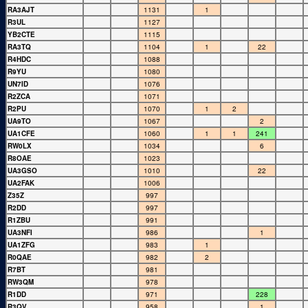
RA3AJT
1131
1
R3UL
1127
YB2CTE
1115
RA3TQ
1104
1
22
R4HDC
1088
R9YU
1080
UN7ID
1076
R2ZCA
1071
R2PU
1070
1
2
UA9TO
1067
2
UA1CFE
1060
1
1
241
RW0LX
1034
6
R8OAE
1023
UA3GSO
1010
22
UA2FAK
1006
Z35Z
997
R2DD
997
R1ZBU
991
UA3NFI
986
1
UA1ZFG
983
1
R0QAE
982
2
R7BT
981
RW3QM
978
R1DD
971
228
R3QV
958
1