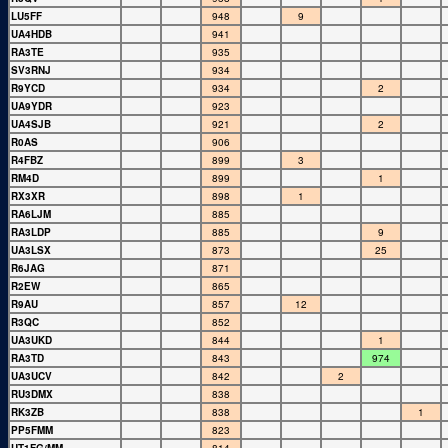
LU5FF
948
9
UA4HDB
941
RA3TE
935
SV3RNJ
934
R9YCD
934
2
UA9YDR
923
UA4SJB
921
2
R0AS
906
R4FBZ
899
3
RM4D
899
1
RX3XR
898
1
RA6LJM
885
RA3LDP
885
9
UA3LSX
873
25
R6JAG
871
R2EW
865
R9AU
857
12
R3QC
852
UA3UKD
844
1
RA3TD
843
974
UA3UCV
842
2
RU3DMX
838
RK3ZB
838
1
PP5FMM
823