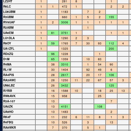
LZ2HT
1
281
8
1
R6LC
1
1
472
1
2
2
LU6UBM
1
1183
7
2
R3UBM
1
660
1
5
2
155
RV9UAF
1
2
3006
1
1
1
1
1
R2ABM
1
1
UA6EM
1
81
3751
1
1
1
LU1DLA
1
1290
2
3
R9OY
1
59
1765
7
30
93
112
4
UA1ZFL
1
1325
200
RD3ZQ
96
1228
1
D1M
65
1359
10
83
R4MA
38
3310
1
54
90
RL1W
30
1404
92
49
6
RA4PIS
28
2617
20
17
106
RA3AWC
28
1250
11
22
67
57
3
UN9LBZ
26
3432
125
R7RIB
16
1588
10
18
25
13
RW6AVK
15
958
25
R3A-107
13
7
UA0ZK
13
4151
108
UA9HO
13
1483
2
RK4F
11
232
6
11
8
1
3
R4FBQ
10
526
3
13
RA9WKR
7
370
5
1