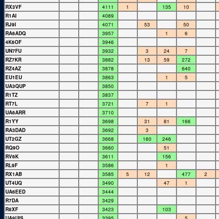
RX3VF
4111
1
135
10
R1AI
4089
RJ9I
4071
53
50
RA6ADQ
3957
1
6
4K6OF
3946
UN7FU
3932
3
24
7
RZ7KR
3882
13
59
272
RZ4AZ
3878
640
EU1EU
3863
1
5
UA3QUP
3850
R1TZ
3837
RT7L
3721
7
1
UA6ARR
3710
R1YY
3698
31
81
166
RA3DAD
3692
3
UT2GZ
3668
160
246
RQ9O
3660
51
RV6K
3611
156
RL9F
3586
1
RX1AB
3585
5
12
477
2
UT4UQ
3490
47
1
UA6EED
3444
R7DA
3429
R8XF
3423
103
UA9UIS
3395
5