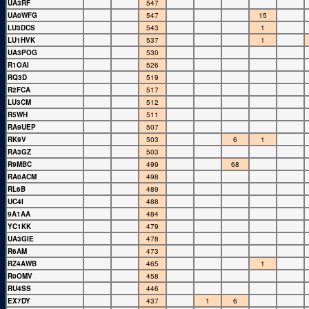
UA3RF
547
UA0WFG
547
15
LU3DCS
543
1
LU1HVK
537
1
UA3POG
530
R1OAI
526
RQ3D
519
R2FCA
517
LU3CM
512
R5WH
511
RA9UEP
507
RK9V
503
6
1
RA3GZ
503
R9MBC
499
68
RA0ACM
498
RL6B
489
UC4I
488
9A1AA
484
YC1KK
479
UA3GIE
478
R6AM
473
RZ4AWB
465
1
R0OMV
458
RU4SS
446
EX7DY
437
1
6