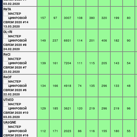
R9TA
157
97
3007
108
380
320
199
80
DL1RI
149
237
6931
114
201
406
182
90
R4CI
139
161
7204
111
115
205
143
54
R4OF
134
166
4918
74
135
296
133
48
UT5ED
129
185
3621
120
219
296
219
96
UA3QNE
112
171
2023
86
116
155
180
55