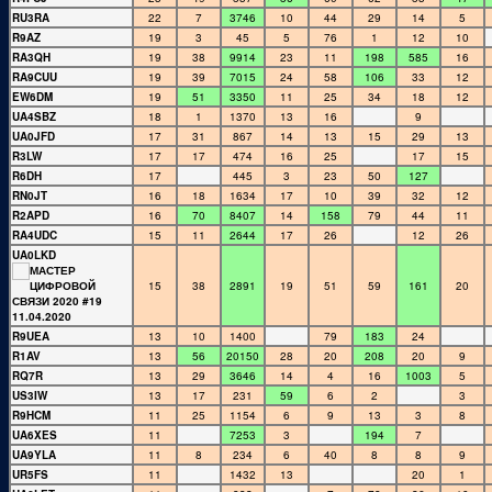
RU3RA
22
7
3746
10
44
29
14
5
R9AZ
19
3
45
5
76
1
12
10
RA3QH
19
38
9914
23
11
198
585
16
RA9CUU
19
39
7015
24
58
106
33
12
EW6DM
19
51
3350
11
25
34
18
12
UA4SBZ
18
1
1370
13
16
9
UA0JFD
17
31
867
14
13
15
29
13
R3LW
17
17
474
16
25
17
15
R6DH
17
445
3
23
50
127
RN0JT
16
18
1634
17
10
39
32
12
R2APD
16
70
8407
14
158
79
44
11
RA4UDC
15
11
2644
17
26
12
26
UA0LKD
15
38
2891
19
51
59
161
20
R9UEA
13
10
1400
79
183
24
R1AV
13
56
20150
28
20
208
20
9
RQ7R
13
29
3646
14
4
16
1003
5
US3IW
13
17
231
59
6
2
3
R9HCM
11
25
1154
6
9
13
3
8
UA6XES
11
7253
3
194
7
UA9YLA
11
8
234
6
40
8
8
9
UR5FS
11
1432
13
20
1