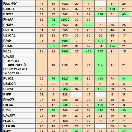
PA20HNY
41
30
1023
20
1
47
20
UA3GQ
41
29
1340
37
54
66
113
27
R2DSY
39
17
862
19
64
124
31
40
RN5AA
36
72
12039
30
32
R7KBV
35
77
653
32
103
6
56
25
RN1TU
34
26
365
17
23
51
40
8
UB1OAE
34
28
470
33
60
26
45
17
RA9H
34
20
6681
7
4
121
47
15
RD3AD
33
85
1920
36
67
34
114
21
RG0S
31
42
9663
27
451
347
81
15
UA0JGI
30
48
1198
22
24
105
41
21
RU3OZ
29
76
2627
53
85
199
74
34
UB3DQR
29
31
270
7
30
42
23
6
RU6YJ
28
1
3457
34
25
105
23
15
R3KK
28
9
428
17
4
5
RK9CW
27
48
966
25
33
23
38
27
R9FCA
26
47
2503
4
65
198
32
3
UT3IL
25
80
806
42
61
120
75
30
UA0JGT
24
39
991
21
28
98
16
18
F6GGA
23
22
458
14
27
55
22
11
UA9FDN
23
43
1176
27
18
89
16
R4FCJ
23
49
537
56
60
62
53
47