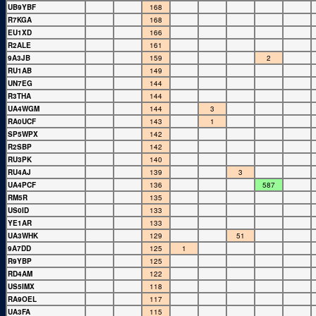
UB9YBF
168
R7KGA
168
EU1XD
166
R2ALE
161
9A3JB
159
2
RU1AB
149
UN7EG
144
R3THA
144
UA4WGM
144
3
RA0UCF
143
1
SP5WPX
142
R2SBP
142
RU3PK
140
RU4AJ
139
3
UA4PCF
136
587
RM5R
135
US0ID
133
YE1AR
133
UA3WHK
129
51
9A7DD
125
1
R9YBP
125
RD4AM
122
US5IMX
118
RA9OEL
117
UA3FA
115