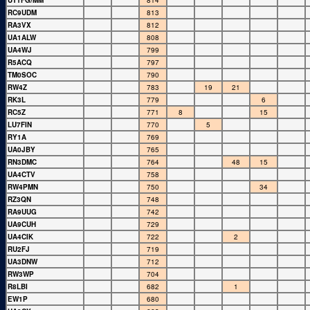
UT1FG/MM
814
RC9UDM
813
RA3VX
812
UA1ALW
808
UA4WJ
799
R5ACQ
797
TM0SOC
790
RW4Z
783
19
21
RK3L
779
6
RC5Z
771
8
15
LU7FIN
770
5
RY1A
769
UA0JBY
765
RN3DMC
764
48
15
UA4CTV
758
RW4PMN
750
34
RZ3QN
748
RA9UUG
742
UA9CUH
729
UA4CIK
722
2
RU2FJ
719
UA3DNW
712
RW3WP
704
R8LBI
682
1
EW1P
680