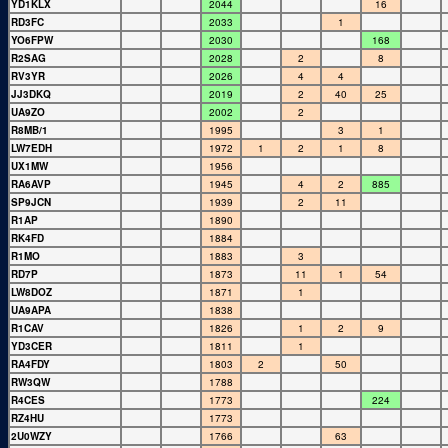
YD1KLX
2044
16
RD3FC
2033
1
YO6FPW
2030
168
R2SAG
2028
2
8
RV3YR
2026
4
4
JJ3DKQ
2019
2
40
25
UA9ZO
2002
2
R8MB/1
1995
3
1
LW7EDH
1972
1
2
1
8
UX1MW
1956
RA6AVP
1945
4
2
885
SP9JCN
1939
2
11
R1AP
1890
RK4FD
1884
R1MO
1883
3
RD7P
1873
11
1
54
LW8DOZ
1871
1
UA9APA
1838
R1CAV
1826
1
2
9
YD3CER
1811
1
RA4FDY
1803
2
50
RW3QW
1788
R4CES
1773
224
RZ4HU
1773
2U0WZY
1766
63