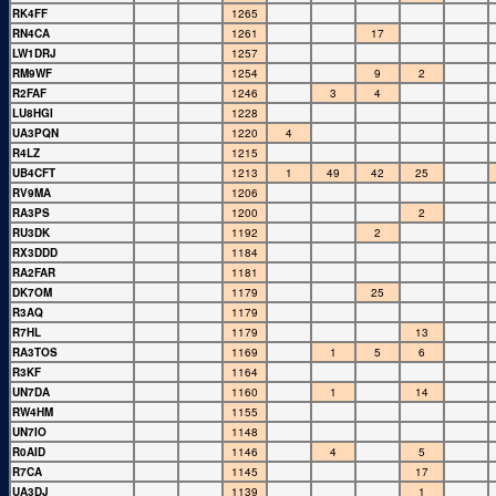
RK4FF
1265
RN4CA
1261
17
LW1DRJ
1257
RM9WF
1254
9
2
R2FAF
1246
3
4
LU8HGI
1228
UA3PQN
1220
4
R4LZ
1215
UB4CFT
1213
1
49
42
25
RV9MA
1206
RA3PS
1200
2
RU3DK
1192
2
RX3DDD
1184
RA2FAR
1181
DK7OM
1179
25
R3AQ
1179
R7HL
1179
13
RA3TOS
1169
1
5
6
R3KF
1164
UN7DA
1160
1
14
RW4HM
1155
UN7IO
1148
R0AID
1146
4
5
R7CA
1145
17
UA3DJ
1139
1