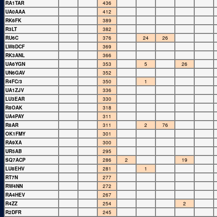
RA1TAR
436
UA0AAA
412
RK6FK
389
R3LT
382
RU6C
376
24
26
LW8DCF
369
RK3ANL
366
UA6YGN
353
5
26
UN6GAV
352
R4FC/3
350
1
UA1ZJV
336
LU3EAR
330
R8OAK
318
UA4PAY
311
R8AR
311
2
76
OK1FMY
301
RA9XA
300
UR5AB
295
SQ7ACP
286
2
19
LU8EHV
281
1
RT7N
277
RW4NN
272
RA4HEV
267
R4ZZ
254
2
R2DFR
245