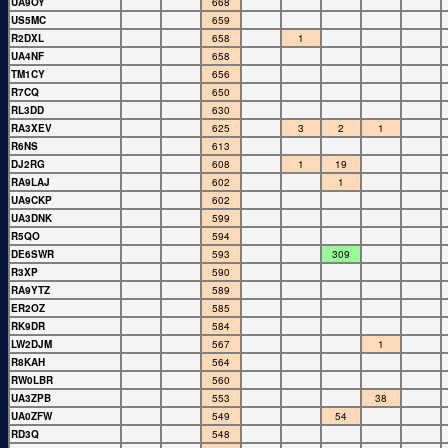
UA9OY
668
US5MC
659
R2DXL
658
1
UA4NF
658
TM1CY
656
R7CQ
650
RL3DD
630
RA3XEV
625
3
2
1
R6NS
613
DJ2RG
608
1
19
RA9LAJ
602
1
UA9CKP
602
UA3DNK
599
R5QO
594
DE6SWR
593
309
R3XP
590
RA9YTZ
589
ER2OZ
585
RK9DR
584
LW2DJM
567
1
R8KAH
564
RW0LBR
560
UA3ZPB
553
38
UA0ZFW
549
54
RD3Q
548