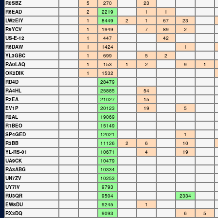
R0SBZ
5
270
23
R6EAD
2
2219
1
1
LW2EIY
1
8449
2
1
67
23
R9YCV
1
1949
7
89
2
US-E-12
1
447
42
R6DAW
1
1424
1
YL3GBC
1
699
5
2
RA0LAQ
1
153
1
2
9
1
OK2DIK
1
1532
RD4D
28479
RA4HL
25885
54
R2EA
21027
15
EV1P
20123
19
5
R2AL
19069
R1BEO
15149
SP4GED
12021
1
R3BB
11126
2
6
10
YL-RS-01
10671
4
19
UA9CK
10479
RA3ABG
10334
UN7ZV
10253
UY7IV
9793
RU3QR
9504
2334
EW8DU
9245
1
RX3DQ
9093
6
5