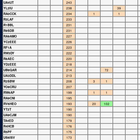
UA4UT
243
YL2IU
238
39
RA0CCK
234
1
1
R3LAF
233
R1BBL
231
R9SDB
231
RA9AMO
227
YC2EEE
226
RF1A
223
RW3DY
222
R8AEC
220
YD2EEE
218
UB8QAR
214
72
UA3DDL
213
R2SBW
208
3
1
YO8CRU
207
RW6AP
199
1
1
RA9CNI
195
RV6HEO
193
20
102
YT2T
190
UA9CJM
190
TA4ED
179
R4HCB
176
R5PF
175
US6ISV
173