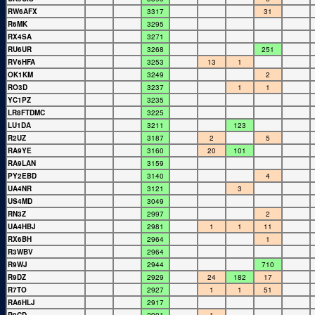
RW6AFX
3317
31
R6MK
3295
RX4SA
3271
RU6UR
3268
251
RV6HFA
3253
13
1
OK1KM
3249
2
RO3D
3237
1
1
YC1PZ
3235
LR8FTDMC
3225
LU1DA
3211
123
R2UZ
3187
2
5
RA9YE
3160
20
101
RA9LAN
3159
PY2EBD
3140
4
UA4NR
3121
3
US4MD
3049
RN3Z
2997
2
UA4HBJ
2981
1
1
11
RX6BH
2964
1
R3WBV
2964
R9WJ
2944
710
R9DZ
2929
24
182
17
R7TO
2927
1
1
51
RA6HLJ
2917