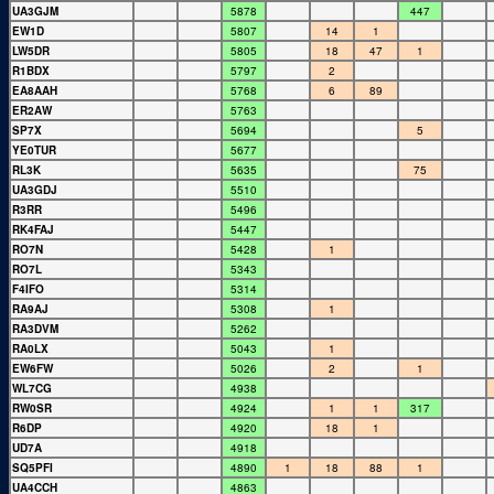
UA3GJM
5878
447
EW1D
5807
14
1
LW5DR
5805
18
47
1
R1BDX
5797
2
EA8AAH
5768
6
89
ER2AW
5763
SP7X
5694
5
YE0TUR
5677
RL3K
5635
75
UA3GDJ
5510
R3RR
5496
RK4FAJ
5447
RO7N
5428
1
RO7L
5343
F4IFO
5314
RA9AJ
5308
1
RA3DVM
5262
RA0LX
5043
1
EW6FW
5026
2
1
WL7CG
4938
RW0SR
4924
1
1
317
R6DP
4920
18
1
UD7A
4918
SQ5PFI
4890
1
18
88
1
UA4CCH
4863