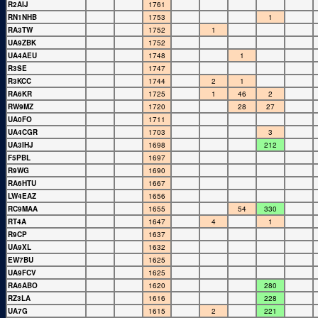
R2AIJ
1761
RN1NHB
1753
1
RA3TW
1752
1
UA9ZBK
1752
UA4AEU
1748
1
R3SE
1747
R3KCC
1744
2
1
RA6KR
1725
1
46
2
RW9MZ
1720
28
27
UA0FO
1711
UA4CGR
1703
3
UA3IHJ
1698
212
F5PBL
1697
R9WG
1690
RA6HTU
1667
LW4EAZ
1656
RC9MAA
1655
54
330
RT4A
1647
4
1
R9CP
1637
UA9XL
1632
EW7BU
1625
UA9FCV
1625
RA6ABO
1620
280
RZ3LA
1616
228
UA7G
1615
2
221