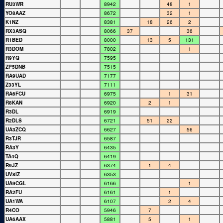
RU3WR
8942
48
1
YO8AAZ
8672
32
1
K1NZ
8381
18
26
2
RX3ASQ
8066
37
36
R1BED
8000
13
5
131
R3DOM
7802
1
R9YQ
7595
ZP5DNB
7515
RA9UAD
7177
Z33YL
7111
RA6FCU
6975
1
31
R8KAN
6920
2
1
R3DL
6919
R2DLS
6721
51
22
UA3ZCQ
6627
56
R3TJR
6587
RA3Y
6435
TA4Q
6419
R9JZ
6374
1
4
UV8IZ
6353
UA9CGL
6166
1
RA2FU
6161
1
UA1WA
6107
2
4
R4CO
5946
7
UA6AAX
5881
5
1