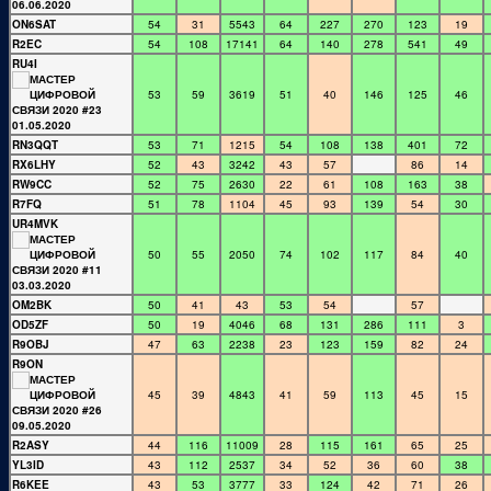
ON6SAT
54
31
5543
64
227
270
123
19
R2EC
54
108
17141
64
140
278
541
49
RU4I
53
59
3619
51
40
146
125
46
RN3QQT
53
71
1215
54
108
138
401
72
RX6LHY
52
43
3242
43
57
86
14
RW9CC
52
75
2630
22
61
108
163
38
R7FQ
51
78
1104
45
93
139
54
30
UR4MVK
50
55
2050
74
102
117
84
40
OM2BK
50
41
43
53
54
57
OD5ZF
50
19
4046
68
131
286
111
3
R9OBJ
47
63
2238
23
123
159
82
24
R9ON
45
39
4843
41
59
113
45
15
R2ASY
44
116
11009
28
115
161
65
25
YL3ID
43
112
2537
34
52
36
60
38
R6KEE
43
53
3777
33
124
42
71
26