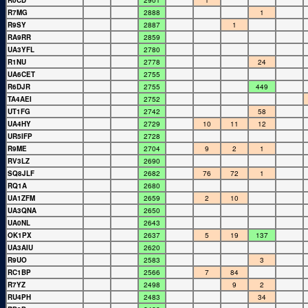
R0CD
2901
1
R7MG
2888
1
R9SY
2887
1
RA9RR
2859
UA3YFL
2780
R1NU
2778
24
UA6CET
2755
R6DJR
2755
449
TA4AEI
2752
UT1FG
2742
58
UA4HY
2729
10
11
12
UR5IFP
2728
R9ME
2704
9
2
1
RV3LZ
2690
SQ8JLF
2682
76
72
1
RQ1A
2680
UA1ZFM
2659
2
10
UA3QNA
2650
UA0NL
2643
OK1PX
2637
5
19
137
UA3AIU
2620
R9UO
2583
3
RC1BP
2566
7
84
R7YZ
2498
9
2
RU4PH
2483
34