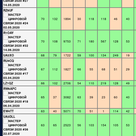
RZ9UF
70
132
1894
30
118
118
46
40
R1OAY
70
108
9753
71
180
567
128
53
UA3XO
68
79
1722
59
100
134
249
19
RU4CQ
67
112
1827
66
55
68
51
29
LZ1QZ
66
102
2706
54
110
219
128
49
RW6APC
65
37
3082
63
39
23
60
40
EW4TT
63
40
5071
70
51
1
114
42
UA3DLL
63
65
2523
56
103
154
105
53