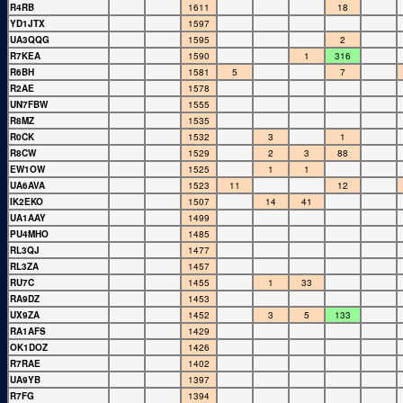
R4RB
1611
18
YD1JTX
1597
UA3QQG
1595
2
R7KEA
1590
1
316
R6BH
1581
5
7
R2AE
1578
UN7FBW
1555
R8MZ
1535
R0CK
1532
3
1
R8CW
1529
2
3
88
EW1OW
1525
1
1
UA6AVA
1523
11
12
IK2EKO
1507
14
41
UA1AAY
1499
PU4MHO
1485
RL3QJ
1477
RL3ZA
1457
RU7C
1455
1
33
RA9DZ
1453
UX9ZA
1452
3
5
133
RA1AFS
1429
OK1DOZ
1426
R7RAE
1402
UA9YB
1397
R7FG
1394