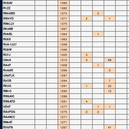
R4SAV
1390
R1ZZ
1382
RN4ABD
1374
2
RW4YD
1371
2
1
RN6LLV
1370
RK4NB
1367
RU6BL
1364
1
RU5X
1363
R4A-1227
1348
RU8W
1346
RU7J
1320
3
UA0A
1310
3
68
RA4P
1308
1
R4AAR
1299
3
UA9FLK
1297
R3OR
1294
7
RK3G
1291
1
22
RM1O
1290
12
RW6AIC
1286
RW6ATD
1281
4
UD4F
1277
1
1
RA3PDG
1275
2
2
RA4NCC
1271
RN6AT
1271
RV6FN
1267
41