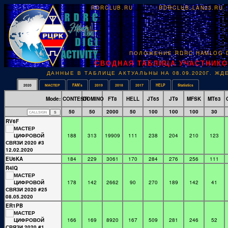
RDRCLUB.RU
RDRCLUB.LAN23.RU
ПОЛОЖЕНИЕ RDRC HAMLOG D
СВОДНАЯ ТАБЛИЦА УЧАСТНИКОВ
ДАННЫЕ В ТАБЛИЦЕ АКТУАЛЬНЫ НА 08.09.2020Г. Ж
2020
МАСТЕР
FAN's
2019
2018
2017
HELP
Statistics
Mode:
CONTESTI
DOMINO
FT8
HELL
JT65
JT9
MFSK
MT63
50
50
2000
50
100
100
100
30
RV6F
188
313
19909
111
238
204
210
123
EU6KA
184
229
3061
170
284
276
256
111
R4IQ
178
142
2662
90
270
189
142
41
ER1PB
166
169
8920
167
509
281
246
52