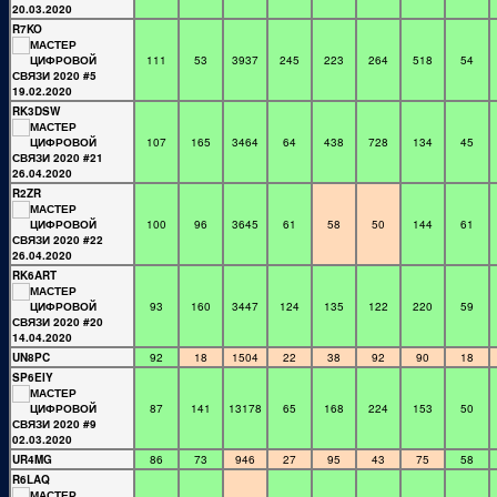
R7KO
111
53
3937
245
223
264
518
54
RK3DSW
107
165
3464
64
438
728
134
45
R2ZR
100
96
3645
61
58
50
144
61
RK6ART
93
160
3447
124
135
122
220
59
UN8PC
92
18
1504
22
38
92
90
18
SP6EIY
87
141
13178
65
168
224
153
50
UR4MG
86
73
946
27
95
43
75
58
R6LAQ