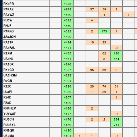
RK4PR
4838
R7KAZ
4789
37
59
9
RA1WZ
4689
4
1
RU0W
4682
4
RN2F
4569
R7KKO
4522
2
173
1
JA5JQH
4499
RA3TK
4494
10
35
RA4FAU
4471
23
R2XM
4465
62
126
UA4HJ
4451
5
564
RA3DX
4346
RX4CD
4337
95
59
8
UA6HGM
4323
R9GB
4301
R2ZC
4286
20
74
61
LU3PI
4230
1
39
1
RZ6D
4207
1
RZ5D
4199
RN4HEP
4196
2
YU1WAT
4177
37
RU6CH
4176
2
2
994
RU0SYL
4159
741
RN3QU
4130
US2MA
4121
1
1
27